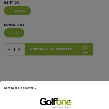
SENTIDO :
Diestro
LONGITUD :
33
AGREGAR AL CARRITO
Continuar sin aceptar →
CLIENTES QUE
COMPRARON ESTE