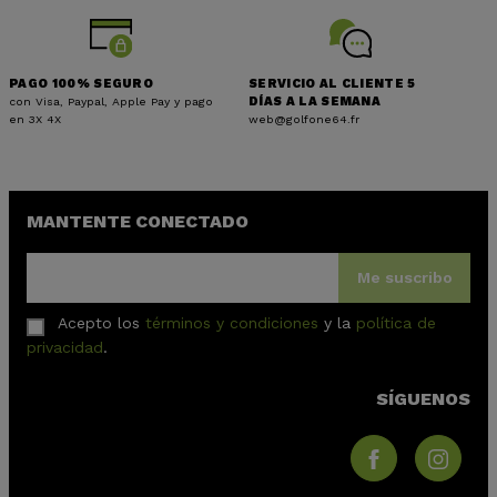
PAGO 100% SEGURO
SERVICIO AL CLIENTE 5
con Visa, Paypal, Apple Pay y pago
DÍAS A LA SEMANA
en 3X 4X
web@golfone64.fr
MANTENTE CONECTADO
Me suscribo
Acepto los
términos y condiciones
y la
política de
privacidad
.
SÍGUENOS