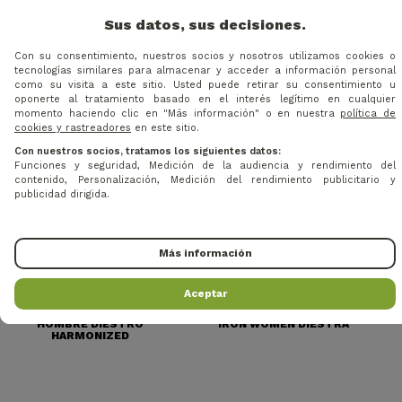
PRODUCTO
Sus datos, sus decisiones.
Con su consentimiento, nuestros socios y nosotros utilizamos cookies o
tecnologías similares para almacenar y acceder a información personal
como su visita a este sitio. Usted puede retirar su consentimiento u
oponerte al tratamiento basado en el interés legítimo en cualquier
momento haciendo clic en "Más información" o en nuestra
política de
cookies y rastreadores
en este sitio.
Con nuestros socios, tratamos los siguientes datos:
Funciones y seguridad, Medición de la audiencia y rendimiento del
contenido, Personalización, Medición del rendimiento publicitario y
publicidad dirigida.
Más información
47,20 €
45 €
Precio
Precio base
Precio
Precio base
-14%
-10%
55 €
50 €
Aceptar
WILSON - CHIPPER
WILSON - HIERRO PROFILE
HOMBRE DIESTRO
IRON WOMEN DIESTRA
HARMONIZED