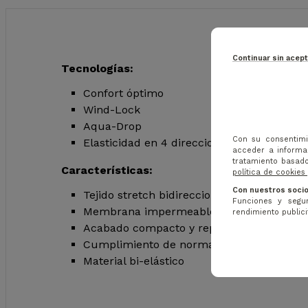
Continuar sin acep
Tecnologías:
Confort óptimo
Wind-Lock
Aqua-Drop
Con su consentimi
Elasticidad en 4 direcciones
acceder a informac
tratamiento basado
Características:
política de cookies
Con nuestros socio
Tejido stretch bidireccional
Funciones y segur
Membrana impermeable y transpirable
rendimiento publicit
Acabado compacto y repelente al agua
Cumplimiento de normas medioambientale
Material bi-elástico