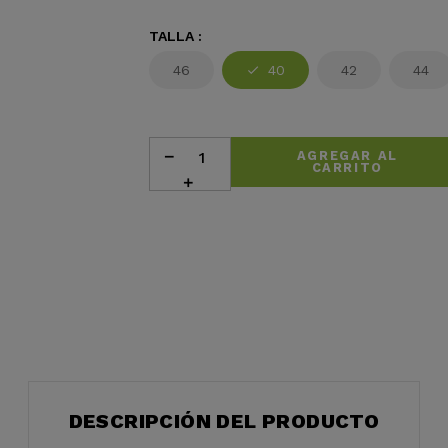
TALLA :
46
40
42
44
AGREGAR AL
CARRITO
DESCRIPCIÓN DEL PRODUCTO