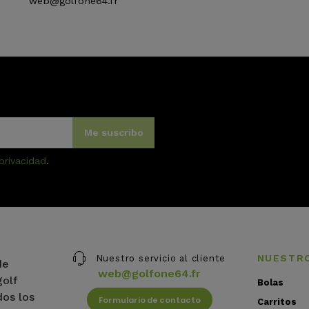
web@golfone64.fr
Me suscribo
 privacidad
.
NUESTR
Nuestro servicio al cliente
de
web@golfone64.fr
golf
Bolas
dos los
Formulario de contacto
Carritos