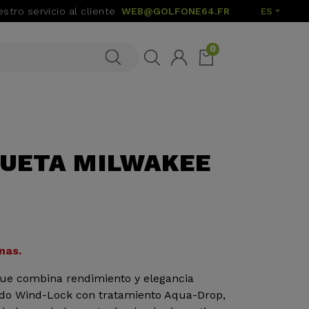
stro servicio al cliente
WEB@GOLFONE64.FR
ES
0
QUETA MILWAKEE
nas.
ue combina rendimiento y elegancia
ido Wind-Lock con tratamiento Aqua-Drop,