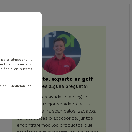
s para almacenar y
iento u oponerte al
ación" o en nuestra
Baptiste, experto en golf
¿Tienes alguna pregunta?
ción, Medición del
Mi objetivo es ayudarte a elegir el
equipo que mejor se adapte a tus
necesidades. Ya sean palos, zapatos,
carros, bolsas o accesorios, juntos
encontraremos los productos que