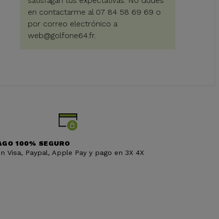
satisfagan tus expectativas. No dudes
en contactarme al 07 84 58 69 69 o
por correo electrónico a
web@golfone64.fr
.
AGO 100% SEGURO
n Visa, Paypal, Apple Pay y pago en 3X 4X