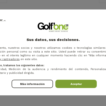
tar →
Sus datos, sus decisiones.
ento, nuestros socios y nosotros utilizamos cookies o tecnologías similare
ión personal como su visita a este sitio. Usted puede retirar su consentim
 en el interés legítimo en cualquier momento haciendo clic en "Más inform
 y rastreadores
en este sitio.
s, tratamos los siguientes datos:
idad, Medición de la audiencia y rendimiento del contenido, Personaliza
ario y publicidad dirigida.
s (sin CFC)
Más información
Aceptar