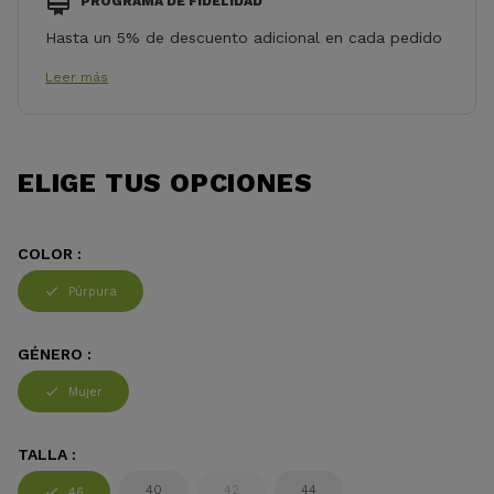
PROGRAMA DE FIDELIDAD
Hasta un 5% de descuento adicional en cada pedido
Leer más
ELIGE TUS OPCIONES
COLOR :
Púrpura
GÉNERO :
Mujer
TALLA :
40
42
44
46