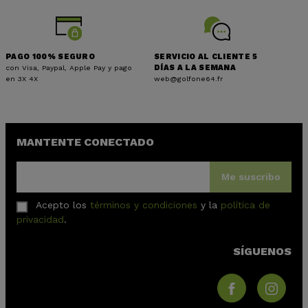
PAGO 100% SEGURO
SERVICIO AL CLIENTE 5
con Visa, Paypal, Apple Pay y pago
DÍAS A LA SEMANA
en 3X 4X
web@golfone64.fr
MANTENTE CONECTADO
Me suscribo
Acepto los
términos y condiciones
y la
política de
privacidad
.
SÍGUENOS