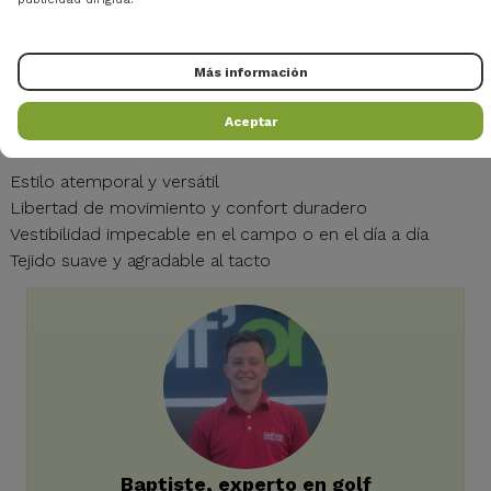
Gestión eficaz de la humedad
Protección UV integrada
Más información
Corte slim favorecedor
Confort y transpirabilidad durante todo el día
Aceptar
Puntos fuertes
Estilo atemporal y versátil
Libertad de movimiento y confort duradero
Vestibilidad impecable en el campo o en el día a día
Tejido suave y agradable al tacto
Baptiste, experto en golf