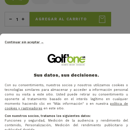
AGREGAR AL CARRITO
Continuar sin aceptar →
DESCRIPCIÓN
Tecnologías
Comfort: sensación agradable y confort óptimo
Sus datos, sus decisiones.
Dry-Matic: gestión eficaz de la humedad y secado rápido
Con su consentimiento, nuestros socios y nosotros utilizamos cookies o
Sun-Block: protección contra los rayos UV
tecnologías similares para almacenar y acceder a información personal
2-Way Stretch: tejido elástico para una libertad de
como su visita a este sitio. Usted puede retirar su consentimiento u
oponerte al tratamiento basado en el interés legítimo en cualquier
movimiento adecuada
momento haciendo clic en "Más información" o en nuestra
política de
cookies y rastreadores
en este sitio.
Características
Con nuestros socios, tratamos los siguientes datos:
Funciones y seguridad, Medición de la audiencia y rendimiento del
Popelina elástica con aspecto de algodón
contenido, Personalización, Medición del rendimiento publicitario y
Propiedades antibacterianas
publicidad dirigida.