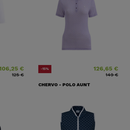
106,25 €
126,65 €
o
o base
Precio
Precio base
-15%
125 €
149 €
CHERVO - POLO AUNT