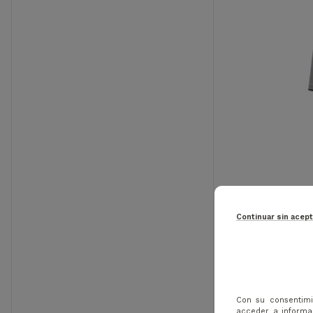
-15%
Continuar sin acep
CHERVO 
Con su consentimi
acceder a informac