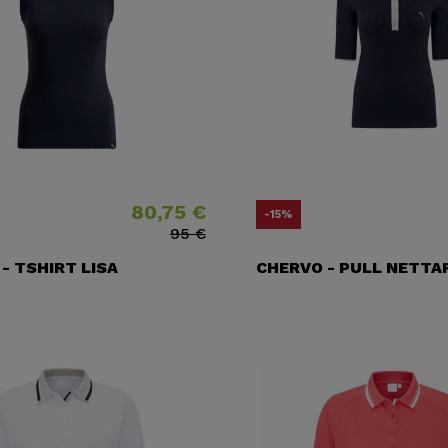
80,75 €
Precio
Precio base
Prec
Prec
-15%
95 €
- TSHIRT LISA
CHERVO - PULL NETTA