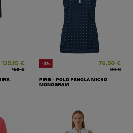
135,15 €
76,50 €
io
io base
Precio
Precio base
-15%
159 €
90 €
RINA
PING - POLO PENOLA MICRO
MONOGRAM