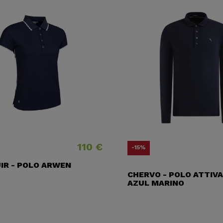
110 €
Precio
Prec
Prec
-15%
IR - POLO ARWEN
CHERVO - POLO ATTIV
AZUL MARINO