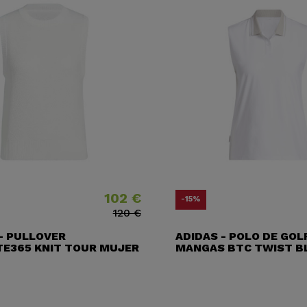
102 €
Precio
Precio base
-15%
120 €
- PULLOVER
ADIDAS - POLO DE GOL
TE365 KNIT TOUR MUJER
MANGAS BTC TWIST B