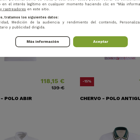
 en el interés legítimo en cualquier momento haciendo clic en "Más inform
 y rastreadores
en este sitio.
s, tratamos los siguientes datos:
idad, Medición de la audiencia y rendimiento del contenido, Personaliza
ario y publicidad dirigida.
Más información
Aceptar
118,15 €
Precio
Precio base
Preci
Preci
-15%
139 €
- POLO ABIR
CHERVO - POLO ANTIG