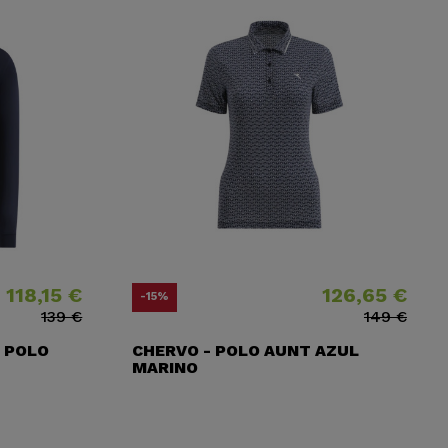
118,15 €
126,65 €
io
io base
Precio
Precio base
-15%
139 €
149 €
A POLO
CHERVO - POLO AUNT AZUL
MARINO