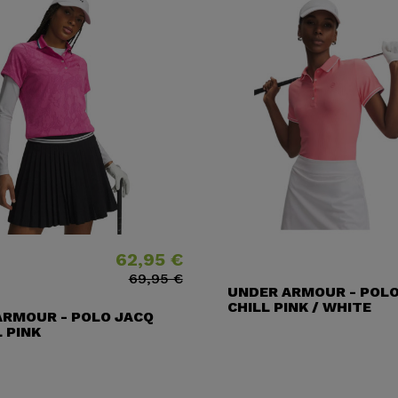
62,95 €
Precio
Precio base
69,95 €
UNDER ARMOUR - POLO
CHILL PINK / WHITE
ARMOUR - POLO JACQ
 PINK