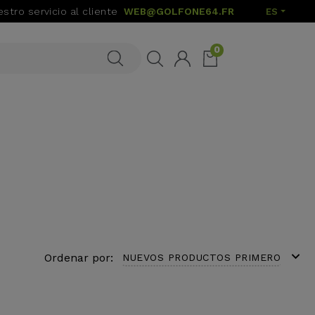
stro servicio al cliente
WEB@GOLFONE64.FR
ES
0
expand_more
Ordenar por:
NUEVOS PRODUCTOS PRIMERO