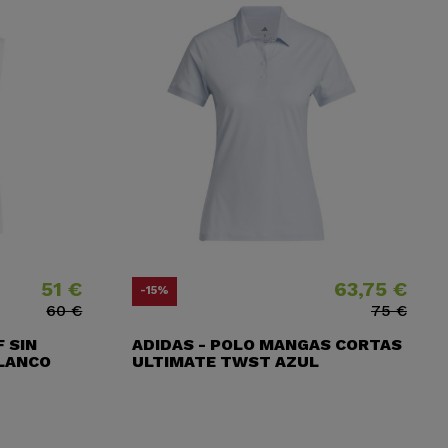
51 €
63,75 €
Precio
Precio base
Precio
Precio base
-15%
60 €
75 €
F SIN
ADIDAS - POLO MANGAS CORTAS
LANCO
ULTIMATE TWST AZUL