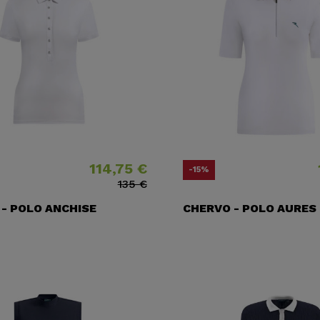
114,75 €
Precio
Precio base
Preci
Preci
-15%
135 €
- POLO ANCHISE
CHERVO - POLO AURES