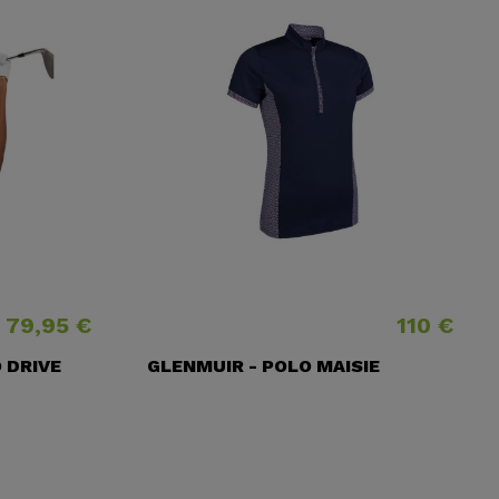
79,95 €
110 €
Precio
Precio
 DRIVE
GLENMUIR - POLO MAISIE