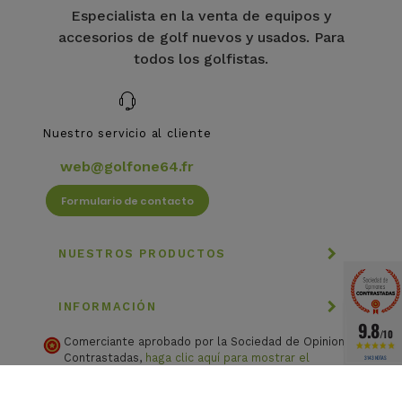
Especialista en la venta de equipos y
accesorios de golf nuevos y usados. Para
todos los golfistas.
Nuestro servicio al cliente
web@golfone64.fr
Formulario de contacto
NUESTROS PRODUCTOS
INFORMACIÓN
9.8
/10
Comerciante aprobado por la Sociedad de Opiniones
Contrastadas,
haga clic aquí para mostrar el
3143 NOTAS
certificado
.
Ejercer mi derecho de desistimiento