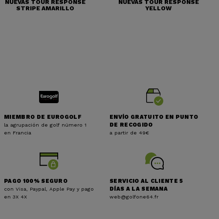
NUEVAS TOUR RESPONSE
NUEVAS TOUR RESPONSE
STRIPE AMARILLO
YELLOW
MIEMBRO DE EUROGOLF
ENVÍO GRATUITO EN PUNTO
la agrupación de golf número 1
DE RECOGIDO
en Francia
a partir de 49€
PAGO 100% SEGURO
SERVICIO AL CLIENTE 5
con Visa, Paypal, Apple Pay y pago
DÍAS A LA SEMANA
en 3X 4X
web@golfone64.fr