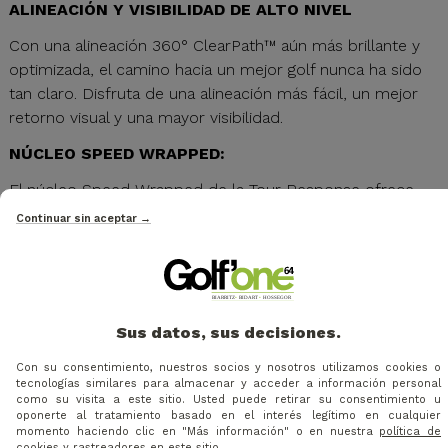
ALINEACIÓN Y VISIBILIDAD DE ALTO NIVEL
Con una alineación 360° ClearPath™ aún más brillante y
optimizada, el camino hacia un mejor golf nunca ha sido
tan claro. Disfruta de una alineación más fácil, un mejor
retorno visual y una mayor visibilidad.
NÚCLEO SPEED WRAPPED:
El núcleo Speed Wrapped de la Tour Response ofrece
una distancia explosiva desde el tee y una sensación ultra
Continuar sin aceptar →
suave alrededor del green, justo donde más lo necesitas.
TECNOLOGÍAS PROBADAS DE TAYLORMADE
Las bolas Tour Response incorporan las tecnologías
Sus datos, sus decisiones.
probadas de TaylorMade, incluyendo una cubierta 100 %
de uretano fundido, un diseño de hoyuelos Tour Flight y
Con su consentimiento, nuestros socios y nosotros utilizamos cookies o
una construcción de tres piezas, maximizando el
tecnologías similares para almacenar y acceder a información personal
como su visita a este sitio. Usted puede retirar su consentimiento u
rendimiento desde el tee hasta el green.
oponerte al tratamiento basado en el interés legítimo en cualquier
momento haciendo clic en "Más información" o en nuestra
política de
cookies y rastreadores
en este sitio.