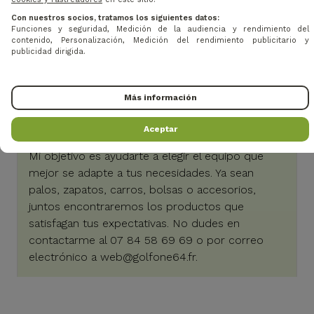
Con nuestros socios, tratamos los siguientes datos:
Funciones y seguridad, Medición de la audiencia y rendimiento del
contenido, Personalización, Medición del rendimiento publicitario y
publicidad dirigida.
Más información
Baptiste, experto en golf
¿Tienes alguna pregunta?
Aceptar
Mi objetivo es ayudarte a elegir el equipo que
mejor se adapte a tus necesidades. Ya sean
palos, zapatos, carros, bolsas o accesorios,
juntos encontraremos los productos que
satisfagan tus expectativas. No dudes en
contactarme al 07 84 58 69 69 o por correo
electrónico a
web@golfone64.fr
.