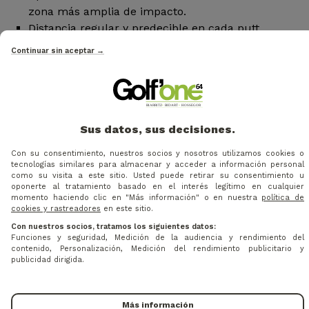
zona más amplia de impacto.
Distancia regular y predecible en cada putt.
Continuar sin aceptar →
Diseños específicos según el tipo de golpe
9 modelos diferentes adaptados a golpes rectos o
con ligero arco.
Cada modelo incorpora un hosel, equilibrio,
sistema de alineación y grip específicos para
Sus datos, sus decisiones.
maximizar el rendimiento individual.
Con su consentimiento, nuestros socios y nosotros utilizamos cookies o
Sensación de swing constante
tecnologías similares para almacenar y acceder a información personal
Peso de 20 g integrado en el extremo del shaft en
como su visita a este sitio. Usted puede retirar su consentimiento u
oponerte al tratamiento basado en el interés legítimo en cualquier
los modelos de 35 pulgadas o más.
momento haciendo clic en "Más información" o en nuestra
política de
Garantiza una experiencia homogénea, fluida y
cookies y rastreadores
en este sitio.
fiable en todos los putts.
Con nuestros socios, tratamos los siguientes datos:
Funciones y seguridad, Medición de la audiencia y rendimiento del
contenido, Personalización, Medición del rendimiento publicitario y
Retreve – Innovación práctica
publicidad dirigida.
Primer putter de Cleveland diseñado para recoger
la bola directamente desde el hoyo sin necesidad
Más información
de agacharse.