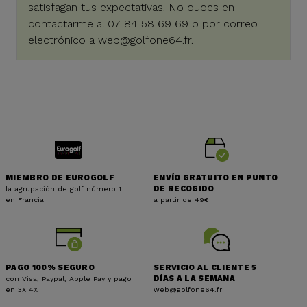
satisfagan tus expectativas. No dudes en
contactarme al 07 84 58 69 69 o por correo
electrónico a
web@golfone64.fr
.
MIEMBRO DE EUROGOLF
ENVÍO GRATUITO EN PUNTO
la agrupación de golf número 1
DE RECOGIDO
en Francia
a partir de 49€
PAGO 100% SEGURO
SERVICIO AL CLIENTE 5
con Visa, Paypal, Apple Pay y pago
DÍAS A LA SEMANA
en 3X 4X
web@golfone64.fr