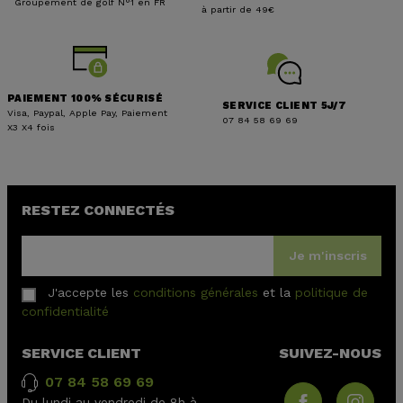
Groupement de golf N°1 en FR
à partir de 49€
PAIEMENT 100% SÉCURISÉ
SERVICE CLIENT 5J/7
Visa, Paypal, Apple Pay, Paiement
07 84 58 69 69
X3 X4 fois
RESTEZ CONNECTÉS
Je m'inscris
J'accepte les
conditions générales
et la
politique de
confidentialité
SERVICE CLIENT
SUIVEZ-NOUS
07 84 58 69 69
Du lundi au vendredi de 8h à