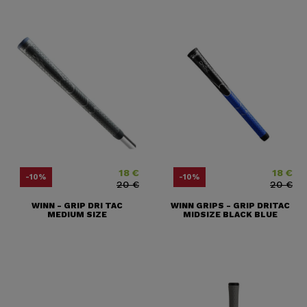
18 €
18 €
Prix
Prix ​​habituel
Prix
Prix ​​habit
-10%
-10%
20 €
20 €
WINN - GRIP DRI TAC
WINN GRIPS - GRIP DRITAC
MEDIUM SIZE
MIDSIZE BLACK BLUE