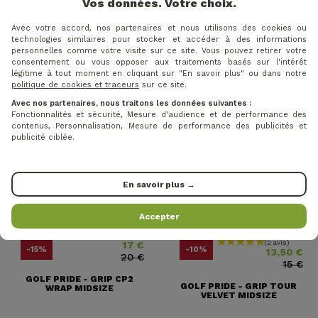
Vos données. Votre choix.
20 €
20 €
WINN - GRIP DRITAC
GOLF PRIDE GRIP CPX
Avec votre accord, nos partenaires et nous utilisons des cookies ou
MIDSIZE DARK GREY
MIDSIZE
technologies similaires pour stocker et accéder à des informations
personnelles comme votre visite sur ce site. Vous pouvez retirer votre
consentement ou vous opposer aux traitements basés sur l'intérêt
légitime à tout moment en cliquant sur "En savoir plus" ou dans notre
politique de cookies et traceurs
sur ce site.
Avec nos partenaires, nous traitons les données suivantes :
Fonctionnalités et sécurité, Mesure d'audience et de performance des
contenus, Personnalisation, Mesure de performance des publicités et
publicité ciblée.
En savoir plus →
Accepter
17 €
Prix
Prix ​​habituel
Prix
Prix ​​habituel
-15%
-10%
13,50 €
20 €
15 €
GOLF PRIDE - GRIP CP2
GOLF PRIDE - GRIP TOUR
WRAP MIDSIZE
VELVET MIDSIZE