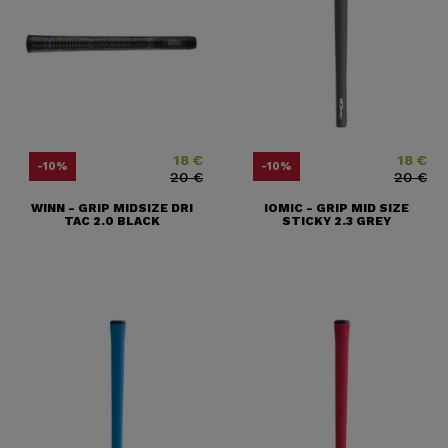
18 €
18 €
Prix
Prix ​​habituel
Prix
Prix ​​habit
-10%
-10%
20 €
20 €
WINN - GRIP MIDSIZE DRI
IOMIC - GRIP MID SIZE
TAC 2.0 BLACK
STICKY 2.3 GREY