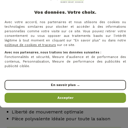
4-Way Stretch : tissu extensible dans toutes les
Vos données. Votre choix.
directions pour une liberté de mouvement
maximale
Avec votre accord, nos partenaires et nous utilisons des cookies ou
technologies similaires pour stocker et accéder à des informations
Caractéristiques
personnelles comme votre visite sur ce site. Vous pouvez retirer votre
consentement ou vous opposer aux traitements basés sur l'intérêt
légitime à tout moment en cliquant sur "En savoir plus" ou dans notre
Tissu super stretch et bi-extensible
politique de cookies et traceurs
sur ce site.
Propriétés antibactériennes
Avec nos partenaires, nous traitons les données suivantes :
Gestion optimale de l’humidité
Fonctionnalités et sécurité, Mesure d'audience et de performance des
contenus, Personnalisation, Mesure de performance des publicités et
Protection UV intégrée
publicité ciblée.
Short intérieur avec poche pratique
Coupe évasée dynamique
En savoir plus →
Points forts
Design sportif avec détails contrastés style varsity
Accepter
Confort durable et respirabilité maximale
Liberté de mouvement optimale
Pièce polyvalente idéale pour toute la saison