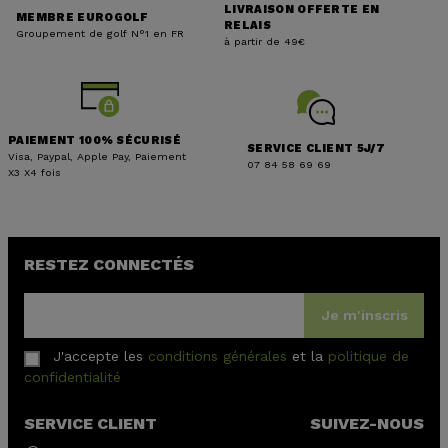
LIVRAISON OFFERTE EN
MEMBRE EUROGOLF
RELAIS
Groupement de golf N°1 en FR
à partir de 49€
PAIEMENT 100% SÉCURISÉ
SERVICE CLIENT 5J/7
Visa, Paypal, Apple Pay, Paiement
07 84 58 69 69
X3 X4 fois
RESTEZ CONNECTÉS
Je m'inscris
J'accepte les
conditions générales
et la
politique de
confidentialité
SERVICE CLIENT
SUIVEZ-NOUS