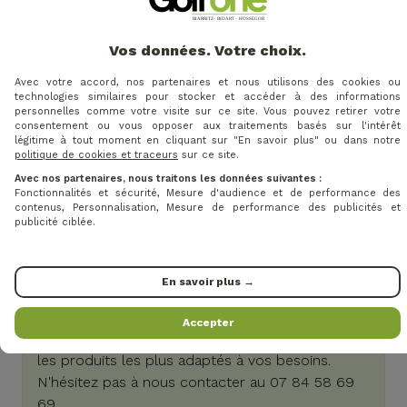
Retrouvez tous nos putters de golf Scotty Cameron
ici
Vos données. Votre choix.
Avec votre accord, nos partenaires et nous utilisons des cookies ou
technologies similaires pour stocker et accéder à des informations
personnelles comme votre visite sur ce site. Vous pouvez retirer votre
consentement ou vous opposer aux traitements basés sur l'intérêt
légitime à tout moment en cliquant sur "En savoir plus" ou dans notre
politique de cookies et traceurs
sur ce site.
Avec nos partenaires, nous traitons les données suivantes :
Vous avez besoin d'aide ?
Fonctionnalités et sécurité, Mesure d'audience et de performance des
contenus, Personnalisation, Mesure de performance des publicités et
Contactez notre équipe !
publicité ciblée.
Faites confiance à l'expertise de Baptiste et de
notre équipe pour vous aider dans le choix de
En savoir plus →
vos équipements. Que ce soient les clubs, les
chaussures, les chariots, les sacs ou les
Accepter
accessoires, nous vous aiderons à sélectionner
les produits les plus adaptés à vos besoins.
N'hésitez pas à nous contacter au 07 84 58 69
69