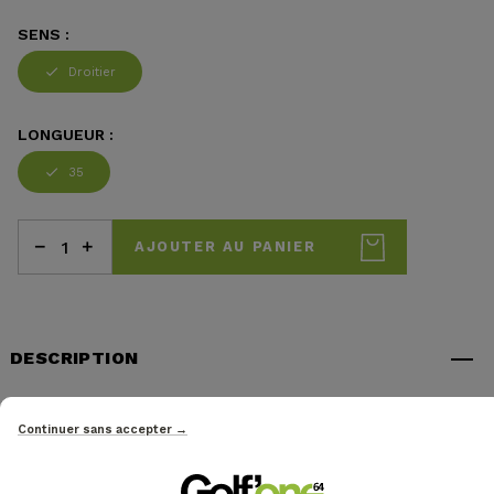
SENS :
Droitier
LONGUEUR :
35
AJOUTER AU PANIER
DESCRIPTION
Il est doté d’un repère d’alignement vertical bicolore,
Continuer sans accepter →
conçu pour aider les joueurs à garder la face du putter
bien carrée au moment de l’impact avec la balle.